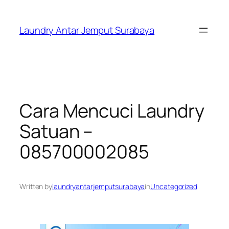
Skip
to
Laundry Antar Jemput Surabaya
content
Cara Mencuci Laundry
Satuan –
085700002085
Written by
laundryantarjemputsurabaya
in
Uncategorized