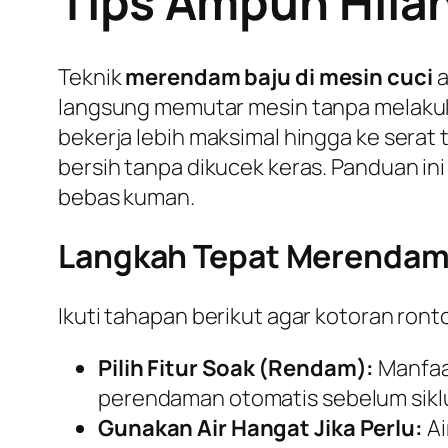
Tips Ampuh Hil
Teknik
merendam baju di mesin cuci
a
langsung memutar mesin tanpa melaku
bekerja lebih maksimal hingga ke serat 
bersih tanpa dikucek keras. Panduan i
bebas kuman.
Langkah Tepat Merendam 
Ikuti tahapan berikut agar kotoran ron
Pilih Fitur Soak (Rendam):
Manfaa
perendaman otomatis sebelum siklu
Gunakan Air Hangat Jika Perlu:
Ai