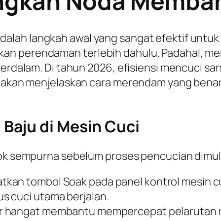
angkan Noda Memba
dalah langkah awal yang sangat efektif untu
kan perendaman terlebih dahulu. Padahal, m
terdalam. Di tahun 2026, efisiensi mencuci sa
ni akan menjelaskan cara merendam yang benar
Baju di Mesin Cuci
tok sempurna sebelum proses pencucian dimul
tkan tombol
Soak
pada panel kontrol mesin cu
s cuci utama berjalan.
r hangat membantu mempercepat pelarutan no