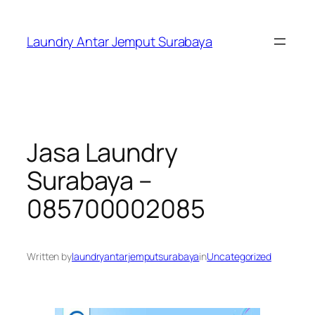
Skip
to
Laundry Antar Jemput Surabaya
content
Jasa Laundry
Surabaya –
085700002085
Written by
laundryantarjemputsurabaya
in
Uncategorized