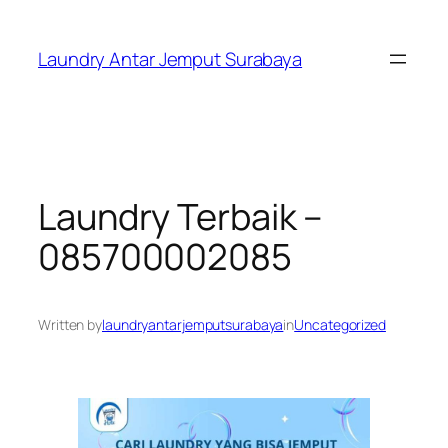
Skip
to
Laundry Antar Jemput Surabaya
content
Laundry Terbaik –
085700002085
Written by
laundryantarjemputsurabaya
in
Uncategorized