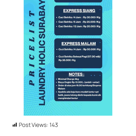
Post Views:
143