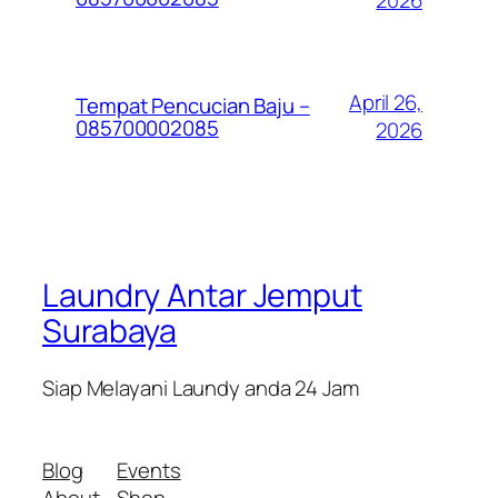
April 26,
Tempat Pencucian Baju –
085700002085
2026
Laundry Antar Jemput
Surabaya
Siap Melayani Laundy anda 24 Jam
Blog
Events
About
Shop