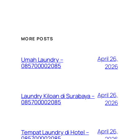
MORE POSTS
April 26,
Umah Laundry –
085700002085
2026
April 26,
Laundry Kiloan di Surabaya –
085700002085
2026
April 26,
Tempat Laundry di Hotel –
085700002085
2026