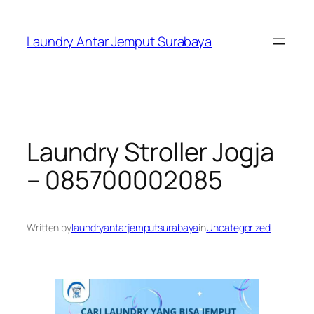
Skip
to
Laundry Antar Jemput Surabaya
content
Laundry Stroller Jogja
– 085700002085
Written by
laundryantarjemputsurabaya
in
Uncategorized