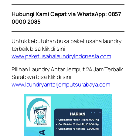
Hubungi Kami Cepat via WhatsApp: 0857
0000 2085
Untuk kebutuhan buka paket usaha laundry
terbaik bisa klik di sini
www.paketusahalaundryindonesia.com
Pilihan Laundry Antar Jemput 24 Jam Terbaik
Surabaya bisa klik di sini
www.laundryantarjemputsurabaya.com