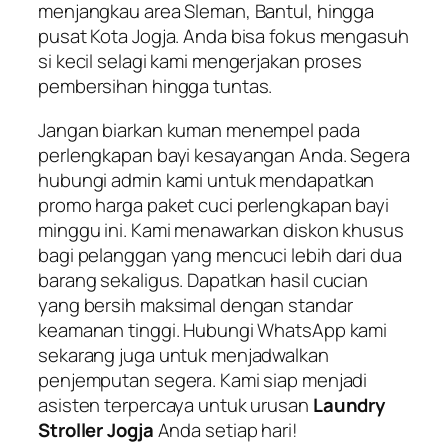
menjangkau area Sleman, Bantul, hingga
pusat Kota Jogja. Anda bisa fokus mengasuh
si kecil selagi kami mengerjakan proses
pembersihan hingga tuntas.
Jangan biarkan kuman menempel pada
perlengkapan bayi kesayangan Anda. Segera
hubungi admin kami untuk mendapatkan
promo harga paket cuci perlengkapan bayi
minggu ini. Kami menawarkan diskon khusus
bagi pelanggan yang mencuci lebih dari dua
barang sekaligus. Dapatkan hasil cucian
yang bersih maksimal dengan standar
keamanan tinggi. Hubungi WhatsApp kami
sekarang juga untuk menjadwalkan
penjemputan segera. Kami siap menjadi
asisten terpercaya untuk urusan
Laundry
Stroller Jogja
Anda setiap hari!