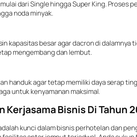
mulai dari
Single
hingga
Super King
. Proses p
ngga noda minyak.
n kapasitas besar agar dacron di dalamnya 
tetap mengembang dan lembut.
ian handuk agar tetap memiliki daya serap tin
jaga untuk kenyamanan maksimal.
 Kerjasama Bisnis Di Tahun 
alah kunci dalam bisnis perhotelan dan pengi
asilitas antar jemput terjadwal. Anda cukup 