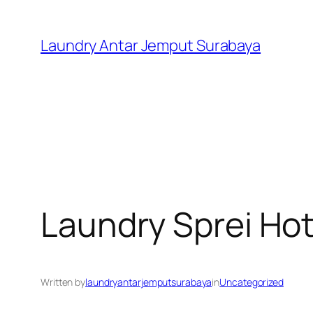
Skip
to
Laundry Antar Jemput Surabaya
content
Laundry Sprei Ho
Written by
laundryantarjemputsurabaya
in
Uncategorized