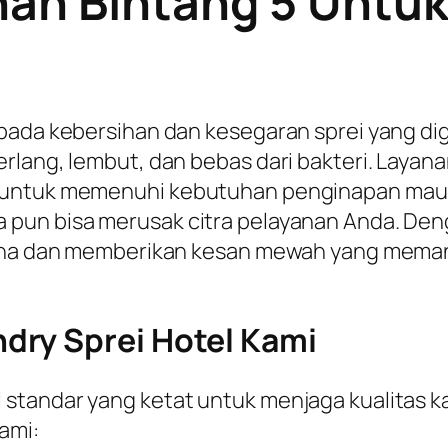
an Bintang 5 Untuk
 pada kebersihan dan kesegaran sprei yang di
rlang, lembut, dan bebas dari bakteri. Layan
l untuk memenuhi kebutuhan penginapan ma
 pun bisa merusak citra pelayanan Anda. Den
urna dan memberikan kesan mewah yang memanj
dry Sprei Hotel Kami
tandar yang ketat untuk menjaga kualitas kain
ami: