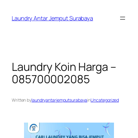
Skip
to
Laundry Antar Jemput Surabaya
content
Laundry Koin Harga –
085700002085
Written by
laundryantarjemputsurabaya
in
Uncategorized