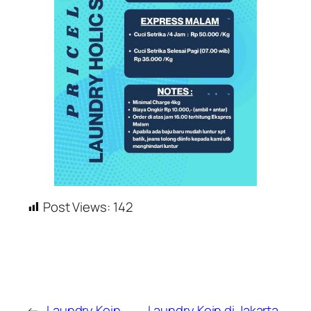
Post Views:
142
←
Laundry Koin
Laundry Koin di Jakarta