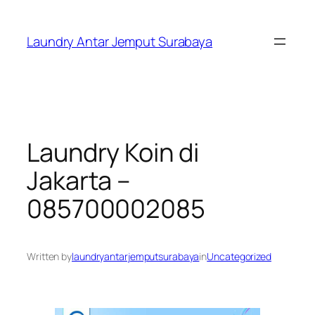
Skip
to
Laundry Antar Jemput Surabaya
content
Laundry Koin di
Jakarta –
085700002085
Written by
laundryantarjemputsurabaya
in
Uncategorized