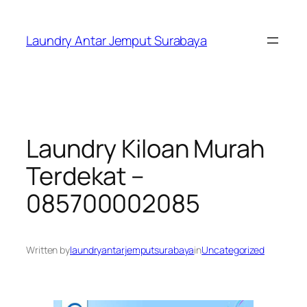
Skip
to
Laundry Antar Jemput Surabaya
content
Laundry Kiloan Murah
Terdekat –
085700002085
Written by
laundryantarjemputsurabaya
in
Uncategorized