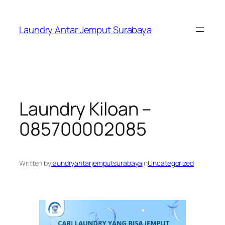
Skip
to
Laundry Antar Jemput Surabaya
content
Laundry Kiloan –
085700002085
Written by
laundryantarjemputsurabaya
in
Uncategorized