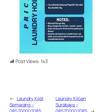
Post Views:
143
←
Laundry Kilat
Laundry Kiloan
Semarang –
Surabaya –
085700002085
085700002085
→