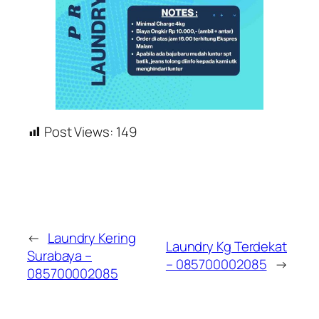
Post Views:
149
←
Laundry Kering
Laundry Kg Terdekat
Surabaya –
– 085700002085
→
085700002085