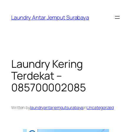
Skip
to
Laundry Antar Jemput Surabaya
content
Laundry Kering
Terdekat –
085700002085
Written by
laundryantarjemputsurabaya
in
Uncategorized