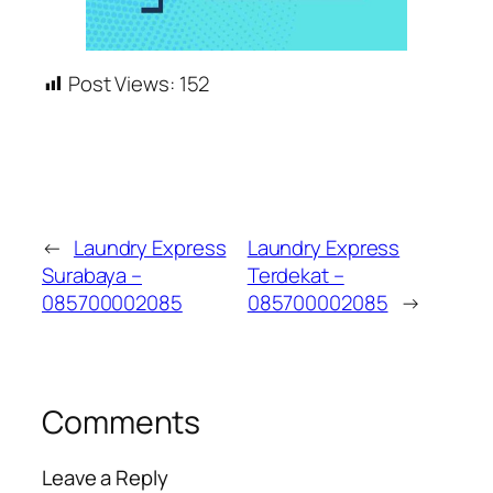
Post Views:
152
←
Laundry Express
Laundry Express
Surabaya –
Terdekat –
085700002085
085700002085
→
Comments
Leave a Reply