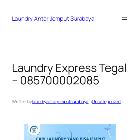
Skip
to
Laundry Antar Jemput Surabaya
content
Laundry Express Tegal
– 085700002085
Written by
laundryantarjemputsurabaya
in
Uncategorized