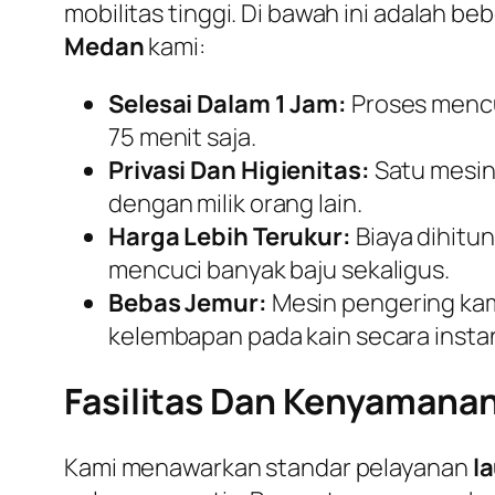
mobilitas tinggi. Di bawah ini adalah b
Medan
kami:
Selesai Dalam 1 Jam:
Proses mencu
75 menit saja.
Privasi Dan Higienitas:
Satu mesin 
dengan milik orang lain.
Harga Lebih Terukur:
Biaya dihitu
mencuci banyak baju sekaligus.
Bebas Jemur:
Mesin pengering ka
kelembapan pada kain secara insta
Fasilitas Dan Kenyamanan
Kami menawarkan standar pelayanan
l