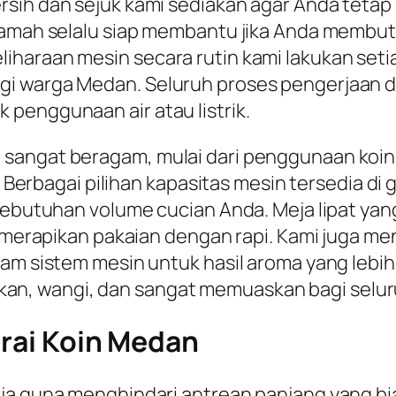
rsih dan sejuk kami sediakan agar Anda teta
g ramah selalu siap membantu jika Anda mem
haraan mesin secara rutin kami lakukan seti
i warga Medan. Seluruh proses pengerjaan d
penggunaan air atau listrik.
sangat beragam, mulai dari penggunaan koin 
. Berbagai pilihan kapasitas mesin tersedia di 
kebutuhan volume cucian Anda. Meja lipat yan
ng merapikan pakaian dengan rapi. Kami juga 
alam sistem mesin untuk hasil aroma yang leb
n, wangi, dan sangat memuaskan bagi selur
erai Koin Medan
ja guna menghindari antrean panjang yang bias