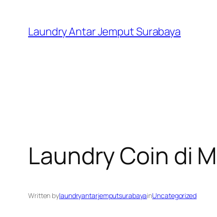
Skip
to
Laundry Antar Jemput Surabaya
content
Laundry Coin di
Written by
laundryantarjemputsurabaya
in
Uncategorized