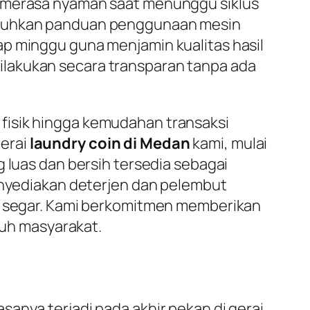
p merasa nyaman saat menunggu siklus
butuhkan panduan penggunaan mesin
ap minggu guna menjamin kualitas hasil
ilakukan secara transparan tanpa ada
fisik hingga kemudahan transaksi
gerai
laundry coin di Medan
kami, mulai
g luas dan bersih tersedia sebagai
menyediakan deterjen dan pelembut
ih segar. Kami berkomitmen memberikan
uh masyarakat.
anya terjadi pada akhir pekan di gerai