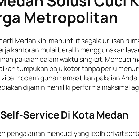
Medan Solusi Cuci K
rga Metropolitan
perti Medan kini menuntut segala urusan ruma
erja kantoran mulai beralih menggunakan lay
han pakaian dalam waktu singkat. Mencuci m
kan tumpukan baju kotor tanpa perlu menung
rvice
modern guna memastikan pakaian Anda be
diakan dijamin memiliki performa maksimal aga
Self-Service Di Kota Medan
an pengalaman mencuci yang lebih privat sert