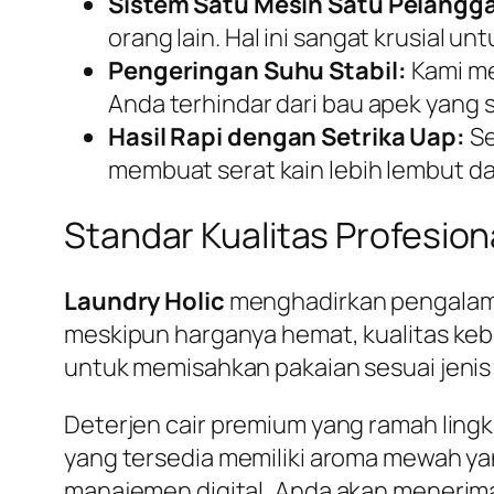
Sistem Satu Mesin Satu Pelangg
orang lain. Hal ini sangat krusial u
Pengeringan Suhu Stabil:
Kami me
Anda terhindar dari bau apek yang 
Hasil Rapi dengan Setrika Uap:
Se
membuat serat kain lebih lembut dan
Standar Kualitas Profesiona
Laundry Holic
menghadirkan pengala
meskipun harganya hemat, kualitas kebe
untuk memisahkan pakaian sesuai jenis 
Deterjen cair premium yang ramah lingk
yang tersedia memiliki aroma mewah yan
manajemen digital, Anda akan menerima 