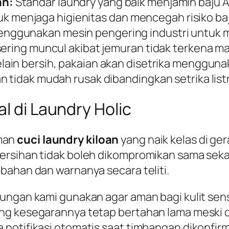
an:
Standar laundry yang baik menjamin baju A
ntuk menjaga higienitas dan mencegah risiko baj
nggunakan mesin pengering industri untuk m
sering muncul akibat jemuran tidak terkena ma
lain bersih, pakaian akan disetrika menggunak
 tidak mudah rusak dibandingkan setrika listr
l di Laundry Holic
man
cuci laundry kiloan
yang naik kelas di g
rsihan tidak boleh dikompromikan sama sekali
bahan dan warnanya secara teliti.
ungan kami gunakan agar aman bagi kulit sens
g kesegarannya tetap bertahan lama meski di
notifikasi otomatis saat timbangan dikonfirma