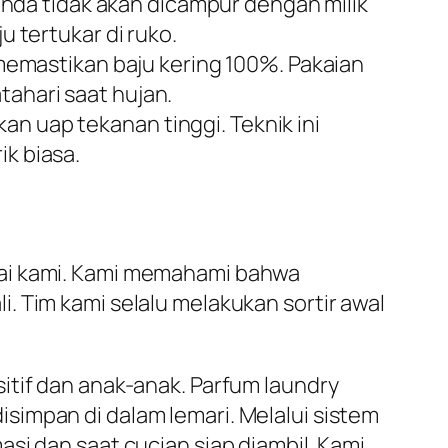
nda tidak akan dicampur dengan milik
u tertukar di ruko.
emastikan baju kering 100%. Pakaian
tahari saat hujan.
an uap tekanan tinggi. Teknik ini
ik biasa.
erai kami. Kami memahami bahwa
. Tim kami selalu melakukan sortir awal
itif dan anak-anak. Parfum laundry
simpan di dalam lemari. Melalui sistem
si dan saat cucian siap diambil. Kami