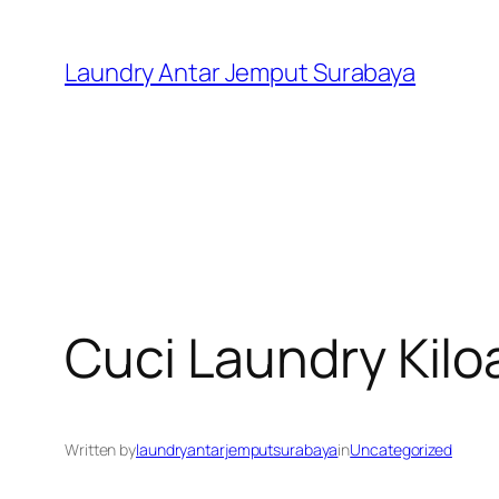
Skip
to
Laundry Antar Jemput Surabaya
content
Cuci Laundry Kil
Written by
laundryantarjemputsurabaya
in
Uncategorized