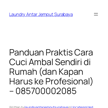
Skip
to
Laundry Antar Jemput Surabaya
content
Panduan Praktis Cara
Cuci Ambal Sendiri di
Rumah (dan Kapan
Harus ke Profesional)
– 085700002085
Written by
laundryantarjemputsurabaya
in
Uncategorized