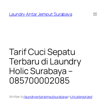
Skip
to
Laundry Antar Jemput Surabaya
content
Tarif Cuci Sepatu
Terbaru di Laundry
Holic Surabaya –
085700002085
Written by
laundryantarjemputsurabaya
in
Uncategorized