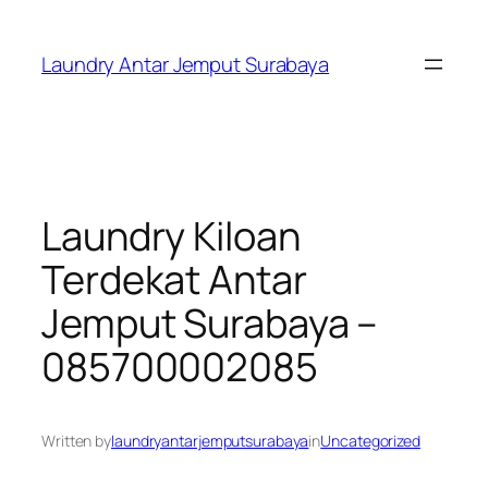
Skip
to
Laundry Antar Jemput Surabaya
content
Laundry Kiloan
Terdekat Antar
Jemput Surabaya –
085700002085
Written by
laundryantarjemputsurabaya
in
Uncategorized